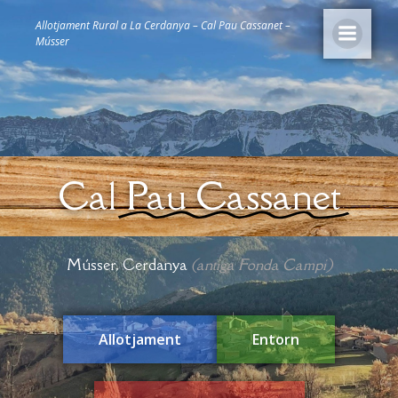
Allotjament Rural a La Cerdanya – Cal Pau Cassanet –
Músser
Cal
Pau Cassanet
Músser, Cerdanya
(antiga Fonda Campi)
Allotjament
Entorn